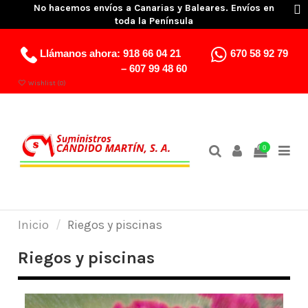
No hacemos envíos a Canarias y Baleares. Envíos en
toda la Península
Llámanos ahora:
918 66 04 21
670 58 92 79
–
607 99 48 60
Wishlist (
0
)
0
Inicio
Riegos y piscinas
Riegos y piscinas