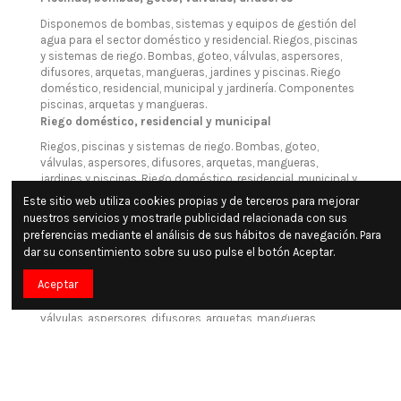
Disponemos de bombas, sistemas y equipos de gestión del
agua para el sector doméstico y residencial. Riegos, piscinas
y sistemas de riego. Bombas, goteo, válvulas, aspersores,
difusores, arquetas, mangueras, jardines y piscinas. Riego
doméstico, residencial, municipal y jardinería. Componentes
piscinas, arquetas y mangueras.
Riego doméstico, residencial y municipal
Riegos, piscinas y sistemas de riego. Bombas, goteo,
válvulas, aspersores, difusores, arquetas, mangueras,
jardines y piscinas. Riego doméstico, residencial, municipal y
jardinería. Las mejores soluciones para instalaciones de
Este sitio web utiliza cookies propias y de terceros para mejorar
riego y piscinas, bombas, válvulas, aspersores, para goteo y
nuestros servicios y mostrarle publicidad relacionada con sus
riego doméstico, residencial y municipal.
preferencias mediante el análisis de sus hábitos de navegación. Para
Piscinas, jardines, jardinería, aspersores
dar su consentimiento sobre su uso pulse el botón Aceptar.
En suministros Cándido Martín en todo lo relacionado con
Aceptar
sistemas de riego uso doméstico, residencial o municipal.
Riegos, piscinas y sistemas de riego. Bombas, goteo,
válvulas, aspersores, difusores, arquetas, mangueras,
jardines y piscinas. Riego doméstico, residencial, municipal y
jardinería.