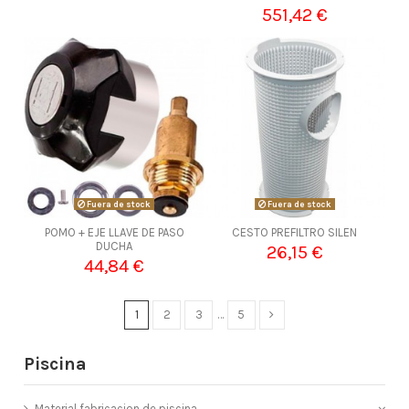
551,42 €
Fuera de stock
Fuera de stock
POMO + EJE LLAVE DE PASO
CESTO PREFILTRO SILEN
DUCHA
26,15 €
44,84 €
1
2
3
…
5
Piscina
Material fabricacion de piscina