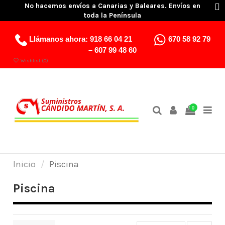
No hacemos envíos a Canarias y Baleares. Envíos en
toda la Península
Llámanos ahora:
918 66 04 21
670 58 92 79
–
607 99 48 60
Wishlist (
0
)
0
Inicio
Piscina
Piscina