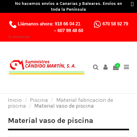
No hacemos envíos a Canarias y Baleares. Envíos en
toda la Península
Llámanos ahora:
918 66 04 21
670 58 92 79
–
607 99 48 60
Wishlist (
0
)
0
Inicio
Piscina
Material fabricacion de
piscina
Material vaso de piscina
Material vaso de piscina