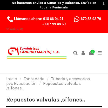
No hacemos envíos a Canarias y Baleares. Envíos en
toda la Península
Llámanos ahora:
918 66 04 21
670 58 92 79
–
607 99 48 60
Wishlist (
0
)
0
Inicio
Fontanería
Tubería y accesorios
pvc Evacuación
Repuestos valvulas
,sifones..
Repuestos valvulas ,sifones..