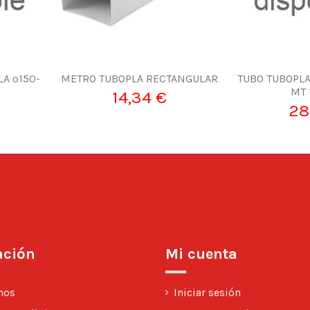
A º150-
METRO TUBOPLA RECTANGULAR
TUBO TUBOPLA
MT 
14,34 €
28
ación
Mi cuenta
nos
Iniciar sesión