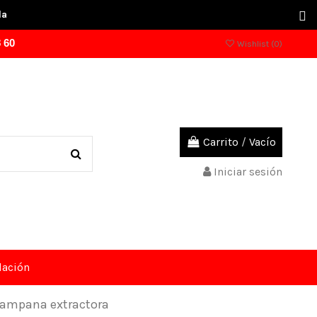
la
 60
Wishlist (
0
)
Carrito
/
Vacío
Iniciar sesión
dación
campana extractora