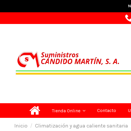
N
Contacto
U
Tienda Online
Inicio
Climatización y agua caliente sanitaria