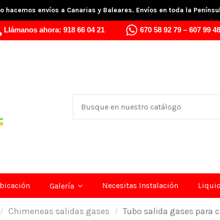
o hacemos envíos a Canarias y Baleares. Envíos en toda la Penínsu
Llámanos ahora:
918 66 04 21
670 58 92 79
–
607 99 48
bicación
Necesitas Instalación
Liqui
Galería
Chimeneas salidas gases
Tubo salida gases para 