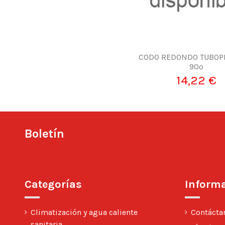
CODO REDONDO TUBOPL
90º
14,22 €
Boletín
Categorías
Inform
Climatización y agua caliente
Contácta
sanitaria