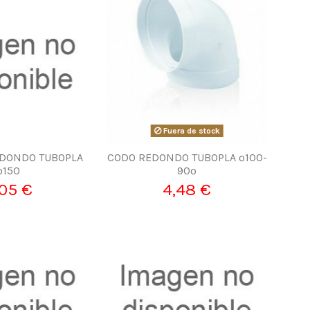
Fuera de stock
DONDO TUBOPLA
CODO REDONDO TUBOPLA º100-
º150
90º
05 €
4,48 €