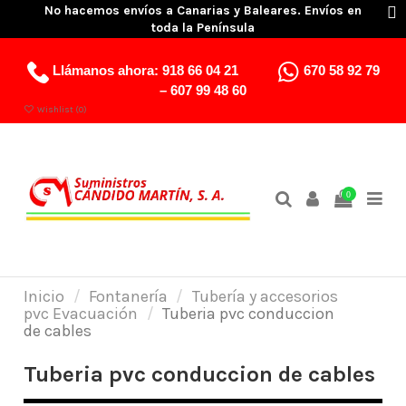
No hacemos envíos a Canarias y Baleares. Envíos en
toda la Península
Llámanos ahora:
918 66 04 21
670 58 92 79
–
607 99 48 60
Wishlist (
0
)
0
Inicio
Fontanería
Tubería y accesorios
pvc Evacuación
Tuberia pvc conduccion
de cables
Tuberia pvc conduccion de cables