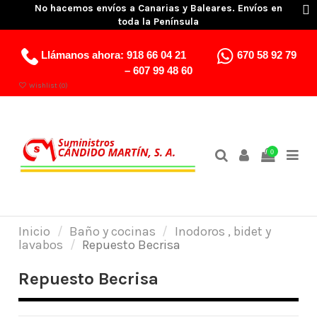
No hacemos envíos a Canarias y Baleares. Envíos en
toda la Península
Llámanos ahora:
918 66 04 21
670 58 92 79
–
607 99 48 60
Wishlist (
0
)
0
Inicio
Baño y cocinas
Inodoros , bidet y
lavabos
Repuesto Becrisa
Repuesto Becrisa