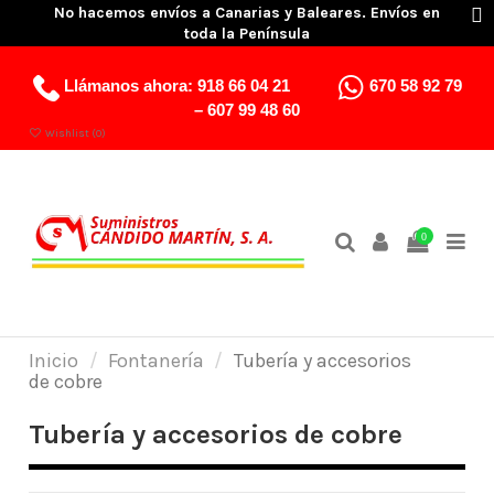
No hacemos envíos a Canarias y Baleares. Envíos en
toda la Península
Llámanos ahora:
918 66 04 21
670 58 92 79
–
607 99 48 60
Wishlist (
0
)
0
Inicio
Fontanería
Tubería y accesorios
de cobre
Tubería y accesorios de cobre