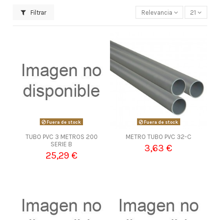
Filtrar
Relevancia
21
Fuera de stock
Fuera de stock
TUBO PVC 3 METROS 200
METRO TUBO PVC 32-C
SERIE B
3,63 €
25,29 €