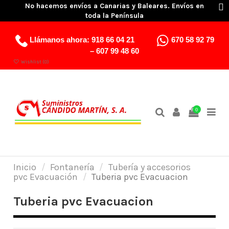
No hacemos envíos a Canarias y Baleares. Envíos en
toda la Península
Llámanos ahora:
918 66 04 21
670 58 92 79
–
607 99 48 60
Wishlist (
0
)
0
Inicio
Fontanería
Tubería y accesorios
pvc Evacuación
Tuberia pvc Evacuacion
Tuberia pvc Evacuacion