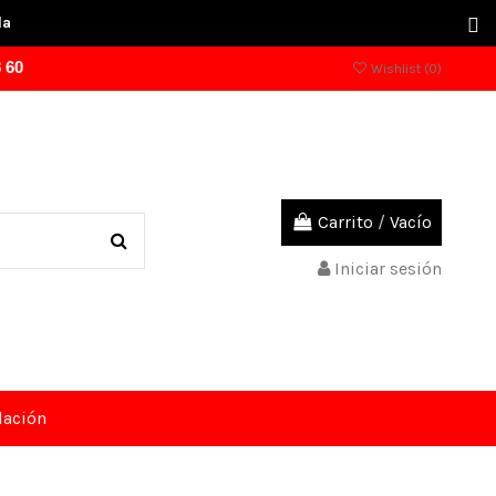
la
 60
Wishlist (
0
)
Carrito
/
Vacío
Iniciar sesión
dación