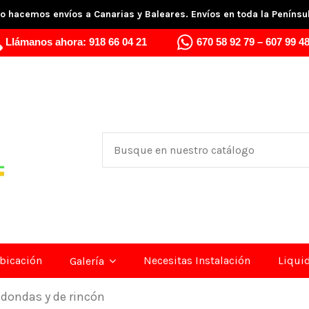
o hacemos envíos a Canarias y Baleares. Envíos en toda la Penínsu
Llámanos ahora:
918 66 04 21
670 58 92 79
–
607 99 48
bicación
Necesitas Instalación
Liqui
Galería
dondas y de rincón