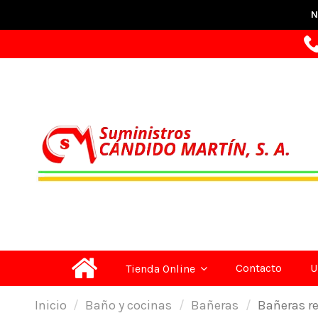
N
Contacto
U
Tienda Online
Inicio
Baño y cocinas
Bañeras
Bañeras re