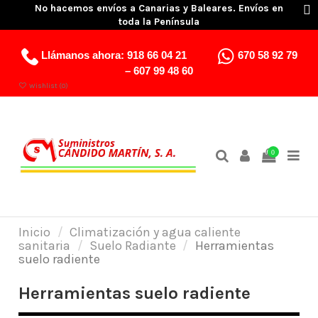
No hacemos envíos a Canarias y Baleares. Envíos en
toda la Península
Llámanos ahora:
918 66 04 21
670 58 92 79
–
607 99 48 60
Wishlist (
0
)
0
Inicio
Climatización y agua caliente
sanitaria
Suelo Radiante
Herramientas
suelo radiente
Herramientas suelo radiente